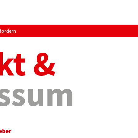
fordern
kt &
ssum
eber